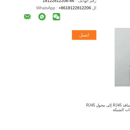
رقم الهاتف :
86-18122812206
ال WhatsApp :
+8618122812206
اتصل
خالٍ من الهالوجين 3 منافذ RJ45 إلى محول RJ45
ات الشبكة