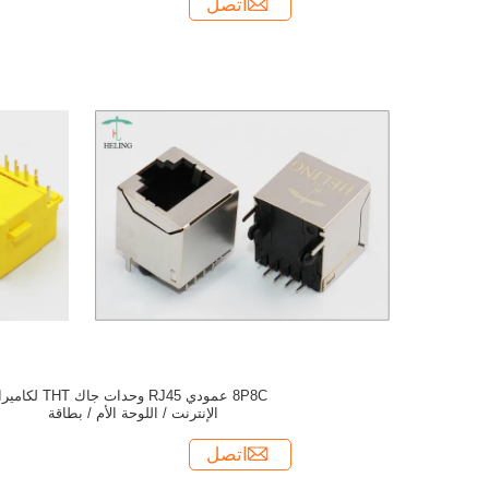
اتصل
8P8C عمودي RJ45 وحدات جاك THT لكامير
الإنترنت / اللوحة الأم / بطاقة
اتصل