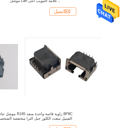
، علامة التبويب أنثى Lan موصل
اتصل
8P8C زاوية قائمة واحدة منفذ RJ45 موصل
الفينيل متعدد الكلور جبل الترا منخفضة الشخصي
مع الصمام محاذاة