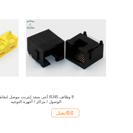
8 وظائف RJ45 أنثى منفذ إيثرنت موصل لنقا
الوصول / مراكز / أجهزة التوجيه
اتصل