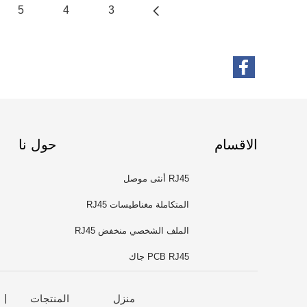
5
4
3
الاقسام
حول نا
RJ45 أنثى موصل
المتكاملة مغناطيسات RJ45
الملف الشخصي منخفض RJ45
PCB RJ45 جاك
منزل
المنتجات