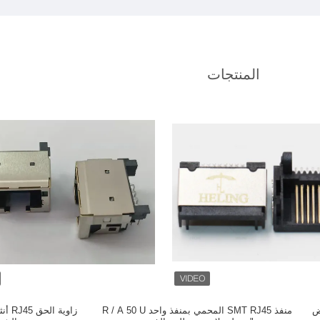
المنتجات
خفض
منفذ SMT RJ45 المحمي بمنفذ واحد R / A 50 U
زاوية