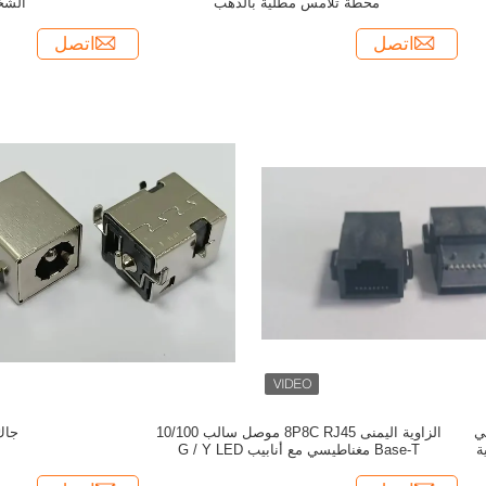
"محطة تلامس مطلية بالذهب
الشخصي
اتصل
اتصل
 ثنائي
الزاوية اليمنى 8P8C RJ45 موصل سالب 10/100
جاك
ة
Base-T مغناطيسي مع أنابيب G / Y LED