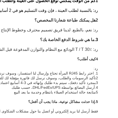
1كم من الوقت يمكنني توقع الحصول على العينة والطلب الجماعي.
رد: بالنسبة لطلب العينة ، فإن وقت التسليم هو في 2 أسابيع ؛ وبالنسبة للطلب الجماعي ، فإن وقت التسليم هو في 3-4 أسابيع. يعتمد ذلك على كميتك ومخزوننا.
2هل يمكنك طباعة شعارنا المخصص؟
رد: نعم، بالطبع. لدينا فريق تصميم محترف وخطوط الإنتا
3.
ما هي شروط الدفع الخاصة بك؟
رد: T / T 30٪ الودائع مع النظام والتوازن المدفوعة قبل الشحن ؛ بايبال على ما يرام ، و L / C مقبولة عندما يكون المبلغ الإجمالي أكثر من 10 دولار أمريكي ،000.
4كيف أطلب؟
رد:
1. اختر رابط RJ45 المرأة تحتاج وإرسال لنا استفسار، وسوف نرد في 24 ساعة.
2تأكيد الرسومات والطلب، وسوف نرسل لك فاتورة مؤهلة لك للقيام بالدفع.
3بمجرد تأكيد دفعك، سيتم بدء طلبك وإنهائه في 3-4 أسابيع اعتمادا على كميتك.
4.أرسل البضائع بواسطة DHL/FedEx/UPS، حسب طلبك
5متابعة حالة استخدام العملاء بانتظام وخدمة ما بعد البيع
5.
إذا حدثت مشاكل نوعية، ماذا يجب أن أفعل؟
فقط أرسل لنا بريد إلكتروني أو اتصل بنا حول مشكلات الشكاوى الخاص