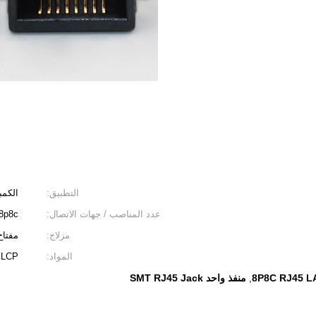
التطبيق:
الكمب
عدد المناصب / جهات الاتصال:
8p8c
مزلاج:
مفتاح Tab لأ
المواد:
LCP
8P8C RJ45 L
منفذ واحد SMT RJ45 Jack
,