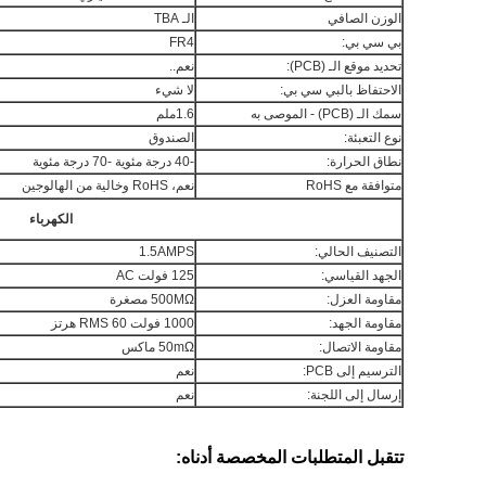
الوزن الصافي
الـ TBA
بي سي بي:
FR4
تحديد موقع الـ (PCB):
نعم..
الاحتفاظ بالبي سي بي:
لا شيء
سمك الـ (PCB) - الموصى به
1.6ملم
نوع التعبئة:
الصندوق
نطاق الحرارة:
-40 درجة مئوية -70 درجة مئوية
متوافقة مع RoHS
نعم، RoHS وخالية من الهالوجين
الكهرباء
التصنيف الحالي:
1.5AMPS
الجهد القياسي:
125 فولت AC
مقاومة العزل:
500MΩ مصغرة
مقاومة الجهد:
1000 فولت RMS 60 هرتز
مقاومة الاتصال:
50mΩ ماكس
الترسيم إلى PCB:
نعم
إرسال إلى اللجنة:
نعم
تتقبل المتطلبات المخصصة أدناه: