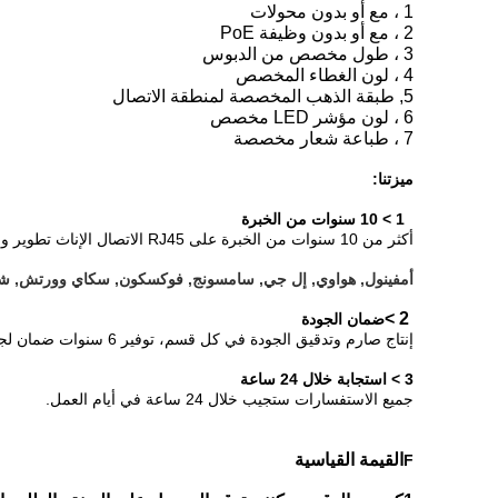
1 ، مع أو بدون محولات
2 ، مع أو بدون وظيفة PoE
3 ، طول مخصص من الدبوس
4 ، لون الغطاء المخصص
5, طبقة الذهب المخصصة لمنطقة الاتصال
6 ، لون مؤشر LED مخصص
7 ، طباعة شعار مخصصة
ميزتنا:
1 > 10 سنوات من الخبرة
أكثر من 10 سنوات من الخبرة على RJ45 الاتصال الإناث تطوير وإنتاج وتسويق؛ ومنتجاتنا تباع لأكثر من 800 عميل في 63 بلدا؛قدمت هيلينغ أكثر من 1000 نموذج من RJ45 الاتصالات الإناث لعملائنا.
أمفينول, هواوي, إل جي, سامسونج, فوكسكون, سكاي وورتش, شا
2 >
ضمان الجودة
إنتاج صارم وتدقيق الجودة في كل قسم، توفير 6 سنوات ضمان لجميع RJ45 الاتصالات الإناث لدينا.
3 > استجابة خلال 24 ساعة
جميع الاستفسارات ستجيب خلال 24 ساعة في أيام العمل.
القيمة القياسية
F