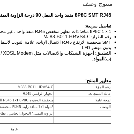
منتوج وصف
8P8C SMT RJ45 منفذ واحد القفل 90 درجة الزاوية اليمنى الدخول الجانبي
تفاصيل سريعة:
8P8C 1 × 1 منافذ ذات مظهر منخفض RJ45 منفذ واحد ، غير محمي
MJ88-B011-HRVS4-C
رقم الطراز:
SMT منخفضة الارتفاع RJ45 الاتصال الإناث، علامة التبويب لأسفل
بدون مؤشر LED
التطبيق: أجهزة الشبكات والاتصالات مثل HUB / PC CARD / SDH / PDH / Switch / Ethernet Router / XDSL Modem الخ
المواد:
(ب)
معايير المنتج:
رقم الجزء:
MJ88-B011-HRVS4-C
عائلة المنتجات:
الجهاز الرقمي RJ45
لمحة عامة:
منخفضة الوضوح RJ45 1x1 8P8C القرص النموذجي المنسحب / المعلقات PCB
الوصف:
8 نواة 1x1 منافذ رابط RJ45 منخفضة الوضوح ، محمي ، بدون LED
الزاوية اليمنى / الدخول الجانبي ، نطاق درجة
عامة