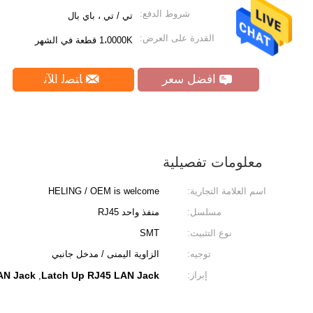
شروط الدفع:
تي / تي ، باي بال
القدرة على العرض:
1،0000K قطعة في الشهر
افضل سعر
ﺎﺘﺼﻟ ﺍﻶﻧ
معلومات تفصيلية
اسم العلامة التجارية:
HELING / OEM is welcome
مسلسل:
منفذ واحد RJ45
نوع التثبيت:
SMT
توجيه:
الزاوية اليمنى / مدخل جانبي
إبراز:
Latch Up RJ45 LAN Jack
AN Jack
,