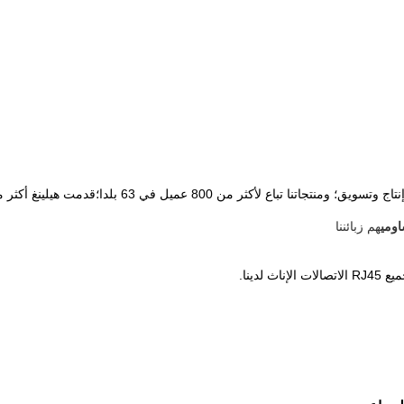
ومي
هم زبائننا