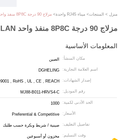
منزل
>
المنتجات
>
ميناء RJ45 واحدة
>
مزلاج 90 درجة 8P8C منفذ واحد SMT RJ45 LAN جاك
مزلاج 90 درجة 8P8C منفذ واحد SMT RJ45 LAN جاك
المعلومات الأساسية
مكان المنشأ:
الصين
اسم العلامة التجارية:
DGHELING
إصدار الشهادات:
9001 , RoHS , UL , CE , REACH
رقم الموديل:
MJ88-B011-HRVS4-C
الحد الأدنى لكمية:
1000
الأسعار:
Preferential & Competitive
تفاصيل التغليف:
صينية / شريط وبكرة حسب طلبك
وقت التسليم:
مخزون أو أسبوعين