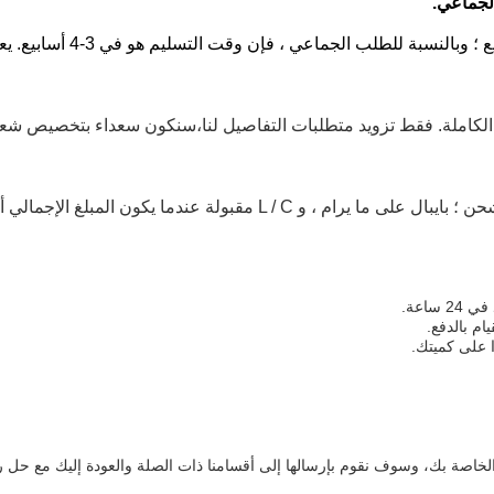
ج الكاملة. فقط تزويد متطلبات التفاصيل لنا،سنكون سعداء بتخصيص شع
ة بك، وسوف نقوم بإرسالها إلى أقسامنا ذات الصلة والعودة إليك مع حل راضٍ خلا