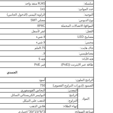
سلسلة:
RJ45 منفذ واحد
عدد الموانئ:
1x1
التوجيه:
الزاوية اليمنى (الدخول الجانبي)
نوع الدبوس:
مصلي SMT
المواقع/ الاتصالات المحملة
8P8C
القفل:
انقر لأسفل
مصابيح LED:
لا شيء
محمي:
لا شيء
جاك هايت:
9.75ملم
مغناطيسي:
لا..
فئة الأداء:
فئة 5
طاقة عبر الايثرنت ((PoE):
غير PoE
الجسدي
الراتنج الملون:
أسود
الصمود ((دورات التزاوج القصوى):
750
المعدن:
النحاس الفوسفوري
الراتنج:
البوليمر الكريستالي السائل
المواد
التزاوج:
الذهب على النيكل
إنهاء الطلاء:
فلاش الذهب
صناعة الصفائح:
3"/6"/15"/30" اختياري