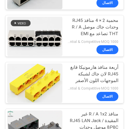
الاتصال
مراقبة
محمية 2 × 4 منافذ RJ45
الجودة
30
وحدات جاك موصل R / A
THT تصاعد مع EMI
الملف الشخصي
اتصل
Preferential & Competitive MOQ:1000
منخفض RJ45
بنا
الاتصال
أربعة منافذ هارمونيكا قانغ
اطلب
RJ45 لان جاك لشبكة
اقتباس
الموجهات اللون الأصفر
16
Preferential & Competitive MOQ:1000
خريطة
الاتصال
PCB RJ45 جاك
الموقع
منافذ R / A 1x2 غير
المقيدة RJ45 LAN Jack /
سياسة
8P8C موصل وحدات