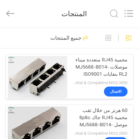
Heling
Electronic
Co.,
المنتجات
Ltd..
All
Rights
Reserved.
الصفحة
Developed
118
by
جميع المنتجات
ECER
الرئيسية
RJ45 أنثى موصل
محمية RJ45 متعددة ميناء
منتجات
موصلات MJ5688-B014-
RL2 بنفايات ISO9001
معلومات
Preferential & Competitive MOQ:3000
عنا
الاتصال
13
المتكاملة مغناطيسات
60 هرتز من خلال ثقب
جولة
محمية RJ45 جاك 8p8c
في
RJ45
موصل MJ5688-B014-
HPRD1
المعمل
Preferential & Competitive MOQ:2000