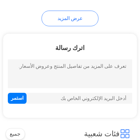
21
عرض المزيد
ميناء RJ45 واحدة
اترك رسالة
40
موصلات RJ45 متعددة
المنافذ
فئات شعبية
جميع