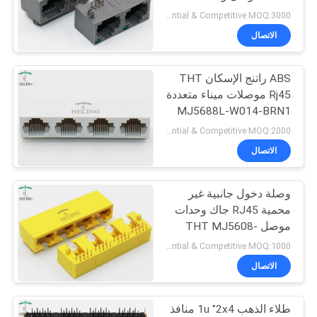
MJ5688P-G012-
الخصوصية
Preferential & Competitive MOQ:3000
XPRNL1
الاتصال
11
ABS راتنج الإسكان THT
RJ45 100قاعدة T
Rj45 موصلات ميناء متعددة
MJ5688L-W014-BRN1
Preferential & Competitive MOQ:2000
الاتصال
وصلة دخول جانبية غير
12
محمية RJ45 جاك وحدات
موصل THT MJ5608-
1000قاعدة T RJ45
Y014-HRN2
Preferential & Competitive MOQ:1000
الاتصال
طلاء الذهب 1u "2x4 منافذ