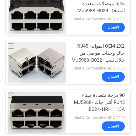
Rj45 موصلات متعددة
المنافذ MJ5988-B024-
22
RF4
Preferential & Competitive MOQ:1000
الاتصال
عمودي RJ45 جاك
OEM 2X2 الموانئ RJ45
جاك وحدات موصل من
خلال ثقب MJ5988-B022-
RS
Preferential & Competitive MOQ:3000
الاتصال
27
زاوية الحق موصل
90 درجة متعددة ميناء
RJ45 أنثى جاك MJ5988-
RJ45
B024-HRH1 1.5A
125VAC
Preferential & Competitive MOQ:2000
الاتصال